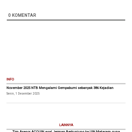
0
KOMENTAR
INFO
November 2025 NTB Mengalami Gempabumi sebanyak 386 Kejadian
Senin, 1 Desember 2025
LAINNYA
Tim Asesor ACQUIN asal Jerman Berkunjung ke UIN Mataram guna