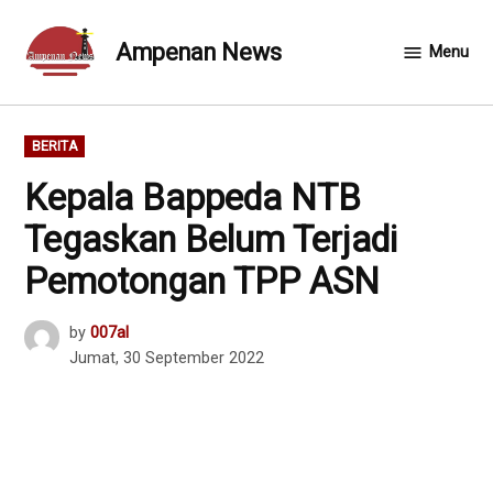
Skip
to
Ampenan News
Menu
content
POSTED
BERITA
IN
Kepala Bappeda NTB
Tegaskan Belum Terjadi
Pemotongan TPP ASN
by
007al
Jumat, 30 September 2022