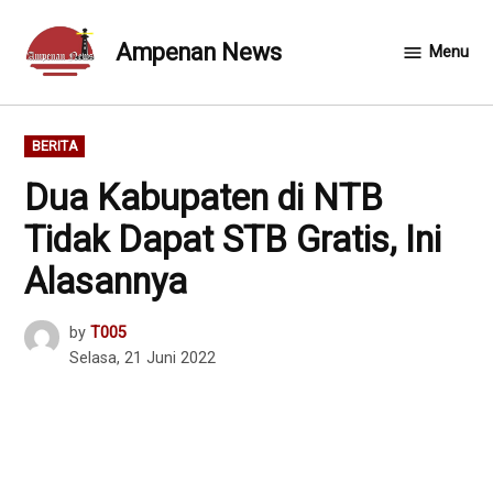
Skip
to
Ampenan News
Menu
content
POSTED
BERITA
IN
Dua Kabupaten di NTB
Tidak Dapat STB Gratis, Ini
Alasannya
by
T005
Selasa, 21 Juni 2022