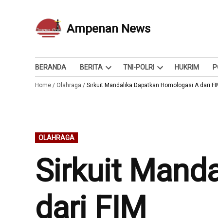
Skip
to
Ampenan News
Berita dan Info
content
BERANDA
BERITA
TNI-POLRI
HUKRIM
P
Open
Open
Home
/
Olahraga
/
Sirkuit Mandalika Dapatkan Homologasi A dari F
dropdown
dropdown
menu
menu
POSTED
OLAHRAGA
IN
Sirkuit Mand
dari FIM