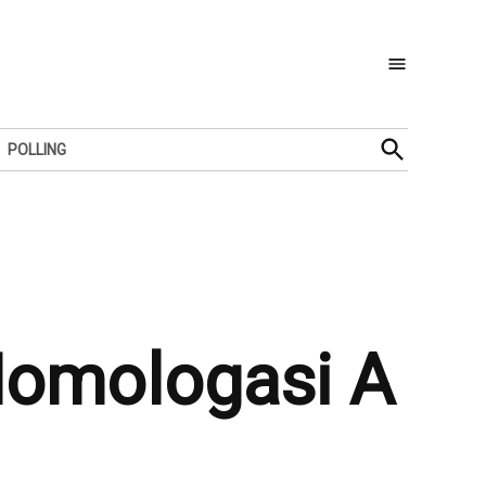
Open
POLLING
Search
Homologasi A