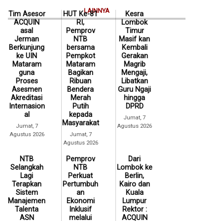
LAINNYA
Tim Asesor
HUT Ke-81
Kesra
ACQUIN
RI,
Lombok
asal
Pemprov
Timur
Jerman
NTB
Masif kan
Berkunjung
bersama
Kembali
ke UIN
Pempkot
Gerakan
Mataram
Mataram
Magrib
guna
Bagikan
Mengaji,
Proses
Ribuan
Libatkan
Asesmen
Bendera
Guru Ngaji
Akreditasi
Merah
hingga
Internasion
Putih
DPRD
al
kepada
Jumat, 7
Masyarakat
Jumat, 7
Agustus 2026
Agustus 2026
Jumat, 7
Agustus 2026
NTB
Pemprov
Dari
Selangkah
NTB
Lombok ke
Lagi
Perkuat
Berlin,
Terapkan
Pertumbuh
Kairo dan
Sistem
an
Kuala
Manajemen
Ekonomi
Lumpur
Talenta
Inklusif
Rektor :
ASN
melalui
ACQUIN