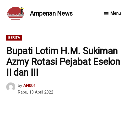
Skip
to
Ampenan News
Menu
content
POSTED
BERITA
IN
Bupati Lotim H.M. Sukiman
Azmy Rotasi Pejabat Eselon
II dan III
by
AN001
Rabu, 13 April 2022