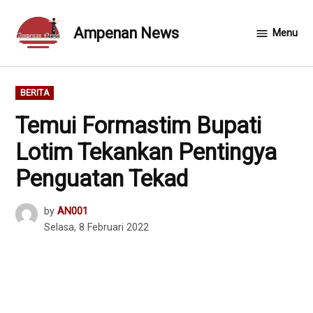
Skip
to
Ampenan News
Menu
content
POSTED
BERITA
IN
Temui Formastim Bupati
Lotim Tekankan Pentingya
Penguatan Tekad
by
AN001
Selasa, 8 Februari 2022