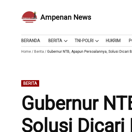
Skip
to
Ampenan News
Berita dan Info
content
BERANDA
BERITA
TNI-POLRI
HUKRIM
P
Open
Open
Home
/
Berita
/
Gubernur NTB, Apapun Persoalannya, Solusi Dicari
dropdown
dropdown
menu
menu
POSTED
BERITA
IN
Gubernur NTB
Solusi Dicar