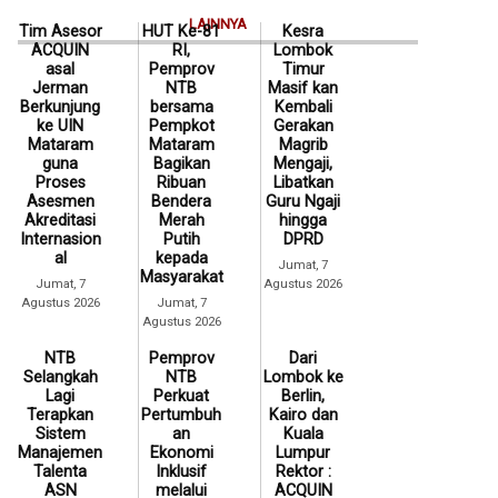
LAINNYA
Tim Asesor
HUT Ke-81
Kesra
ACQUIN
RI,
Lombok
asal
Pemprov
Timur
Jerman
NTB
Masif kan
Berkunjung
bersama
Kembali
ke UIN
Pempkot
Gerakan
Mataram
Mataram
Magrib
guna
Bagikan
Mengaji,
Proses
Ribuan
Libatkan
Asesmen
Bendera
Guru Ngaji
Akreditasi
Merah
hingga
Internasion
Putih
DPRD
al
kepada
Jumat, 7
Masyarakat
Jumat, 7
Agustus 2026
Agustus 2026
Jumat, 7
Agustus 2026
NTB
Pemprov
Dari
Selangkah
NTB
Lombok ke
Lagi
Perkuat
Berlin,
Terapkan
Pertumbuh
Kairo dan
Sistem
an
Kuala
Manajemen
Ekonomi
Lumpur
Talenta
Inklusif
Rektor :
ASN
melalui
ACQUIN