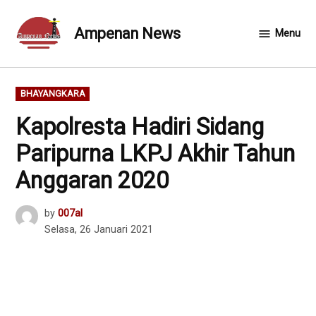
Skip
to
Ampenan News
Menu
content
POSTED
BHAYANGKARA
IN
Kapolresta Hadiri Sidang
Paripurna LKPJ Akhir Tahun
Anggaran 2020
by
007al
Selasa, 26 Januari 2021