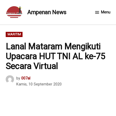
Skip
to
Ampenan News
Menu
content
POSTED
MARITIM
IN
Lanal Mataram Mengikuti
Upacara HUT TNI AL ke-75
Secara Virtual
by
007al
Kamis, 10 September 2020