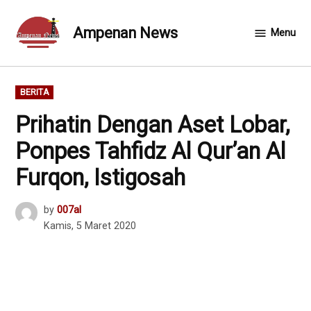
Skip
to
Ampenan News
Menu
content
POSTED
BERITA
IN
Prihatin Dengan Aset Lobar,
Ponpes Tahfidz Al Qur’an Al
Furqon, Istigosah
by
007al
Kamis, 5 Maret 2020