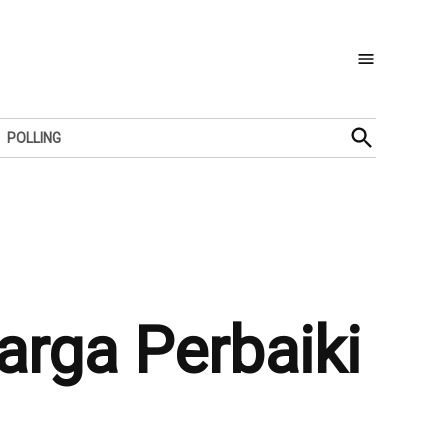
Open
POLLING
Search
rga Perbaiki