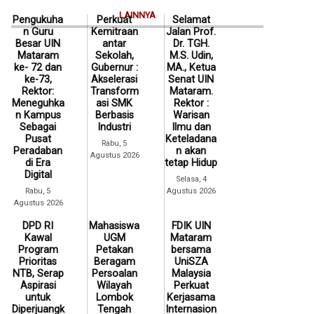
LAINNYA
Pengukuha
Perkuat
Selamat
n Guru
Kemitraan
Jalan Prof.
Besar UIN
antar
Dr. TGH.
Mataram
Sekolah,
M.S. Udin,
ke- 72 dan
Gubernur :
MA., Ketua
ke-73,
Akselerasi
Senat UIN
Rektor:
Transform
Mataram.
Meneguhka
asi SMK
Rektor :
n Kampus
Berbasis
Warisan
Sebagai
Industri
Ilmu dan
Pusat
Keteladana
Rabu, 5
Peradaban
n akan
Agustus 2026
di Era
tetap Hidup
Digital
Selasa, 4
Rabu, 5
Agustus 2026
Agustus 2026
DPD RI
Mahasiswa
FDIK UIN
Kawal
UGM
Mataram
Program
Petakan
bersama
Prioritas
Beragam
UniSZA
NTB, Serap
Persoalan
Malaysia
Aspirasi
Wilayah
Perkuat
untuk
Lombok
Kerjasama
Diperjuangk
Tengah
Internasion