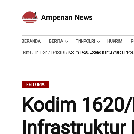
Skip
to
Ampenan News
Berita dan Info
content
BERANDA
BERITA
TNI-POLRI
HUKRIM
P
Open
Open
Home
/
Tni Polri
/
Teritorial
/
dropdown
Kodim 1620/Loteng Bantu Warga Perbaik
dropdown
menu
menu
POSTED
TERITORIAL
IN
Kodim 1620/L
Infrastruktu