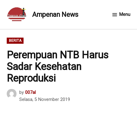
Skip
to
Ampenan News
Menu
content
POSTED
BERITA
IN
Perempuan NTB Harus
Sadar Kesehatan
Reproduksi
by
007al
Selasa, 5 November 2019