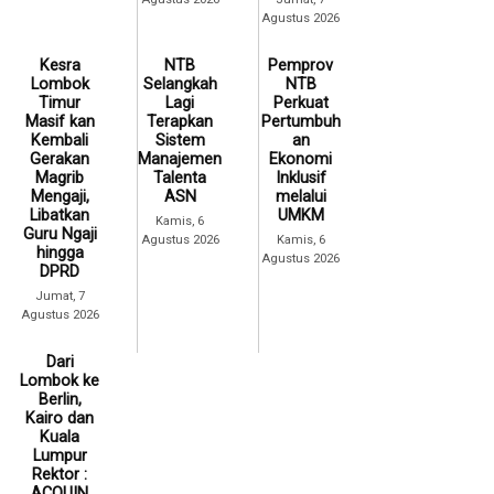
Agustus 2026
Kesra
NTB
Pemprov
Lombok
Selangkah
NTB
Timur
Lagi
Perkuat
Masif kan
Terapkan
Pertumbuh
Kembali
Sistem
an
Gerakan
Manajemen
Ekonomi
Magrib
Talenta
Inklusif
Mengaji,
ASN
melalui
Libatkan
UMKM
Kamis, 6
Guru Ngaji
Agustus 2026
Kamis, 6
hingga
Agustus 2026
DPRD
Jumat, 7
Agustus 2026
Dari
Lombok ke
Berlin,
Kairo dan
Kuala
Lumpur
Rektor :
ACQUIN