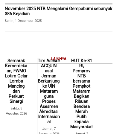
November 2025 NTB Mengalami Gempabumi sebanyak
386 Kejadian
Senin, 1 Desember 2025
LAINNYA
Semarak
Tim Asesor
HUT Ke-81
Kemerdeka
ACQUIN
RI,
an, FWMO
asal
Pemprov
Lotim Gelar
Jerman
NTB
Lomba
Berkunjung
bersama
Mancing
ke UIN
Pempkot
dan
Mataram
Mataram
Perkuat
guna
Bagikan
Sinergi
Proses
Ribuan
Asesmen
Bendera
Sabtu, 8
Akreditasi
Merah
Agustus 2026
Internasion
Putih
al
kepada
Masyarakat
Jumat, 7
Agustus 2026
Jumat, 7