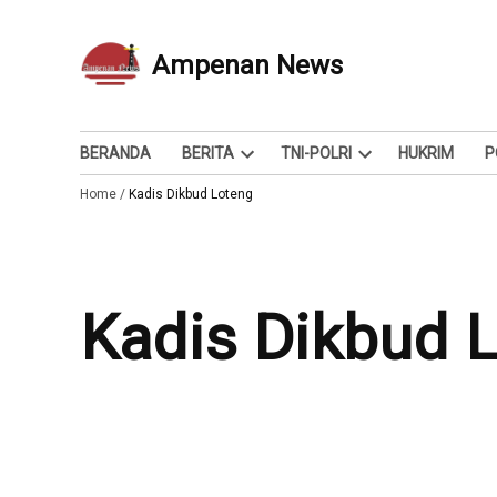
Skip
to
Ampenan News
Berita dan Info
content
BERANDA
BERITA
TNI-POLRI
HUKRIM
P
Open
Open
Home
/
Kadis Dikbud Loteng
dropdown
dropdown
menu
menu
Kadis Dikbud 