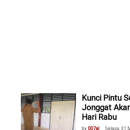
Kunci Pintu 
Jonggat Akan
Hari Rabu
by
007al
Selasa, 31 