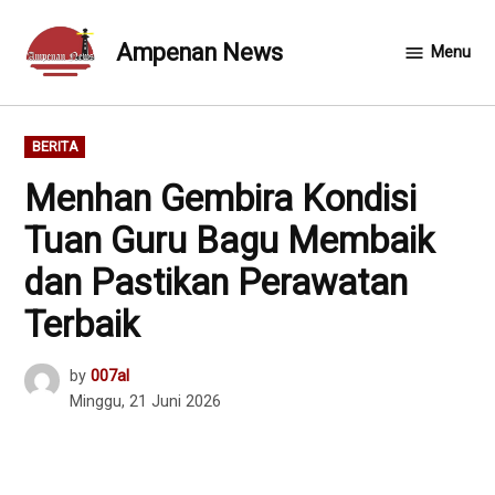
Skip
to
Ampenan News
Menu
content
POSTED
BERITA
IN
Menhan Gembira Kondisi
Tuan Guru Bagu Membaik
dan Pastikan Perawatan
Terbaik
by
007al
Minggu, 21 Juni 2026