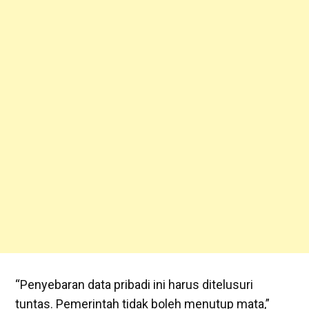
‎“Penyebaran data pribadi ini harus ditelusuri
tuntas. Pemerintah tidak boleh menutup mata,”