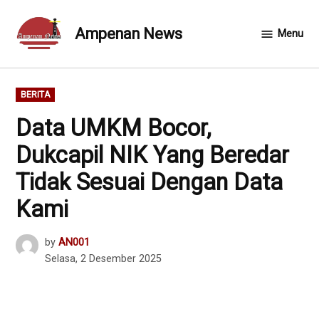
Skip
to
Ampenan News
Menu
content
POSTED
BERITA
IN
Data UMKM Bocor,
Dukcapil NIK Yang Beredar
Tidak Sesuai Dengan Data
Kami
by
AN001
Selasa, 2 Desember 2025