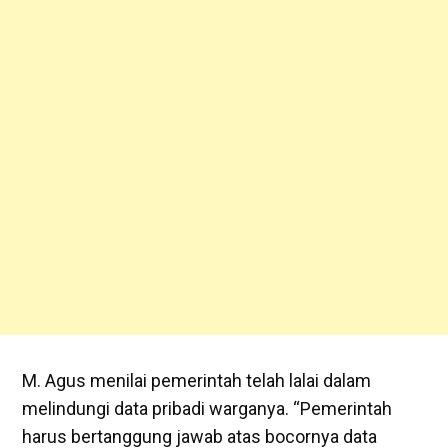
‎‎M. Agus menilai pemerintah telah lalai dalam
melindungi data pribadi warganya. “Pemerintah
harus bertanggung jawab atas bocornya data