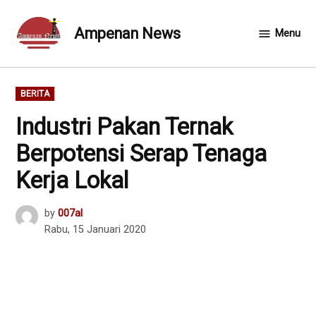
Skip
to
Ampenan News
Menu
content
POSTED
BERITA
IN
Industri Pakan Ternak
Berpotensi Serap Tenaga
Kerja Lokal
by
007al
Rabu, 15 Januari 2020