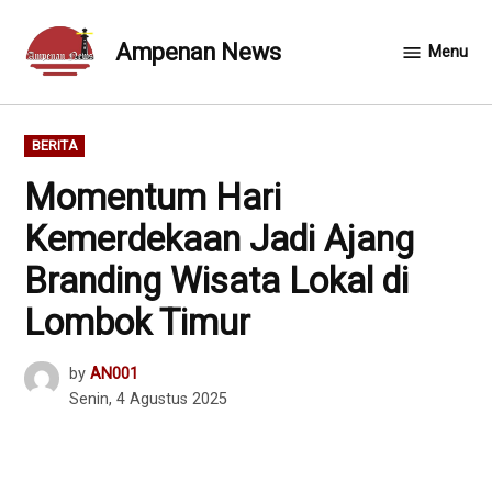
Skip
to
Ampenan News
Menu
content
POSTED
BERITA
IN
Momentum Hari
Kemerdekaan Jadi Ajang
Branding Wisata Lokal di
Lombok Timur
by
AN001
Senin, 4 Agustus 2025