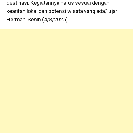
destinasi. Kegiatannya harus sesuai dengan
kearifan lokal dan potensi wisata yang ada,” ujar
Herman, Senin (4/8/2025).