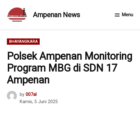
Skip
to
Ampenan News
Menu
content
POSTED
BHAYANGKARA
IN
Polsek Ampenan Monitoring
Program MBG di SDN 17
Ampenan
by
007al
Kamis, 5 Juni 2025