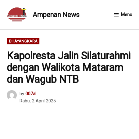
Skip
to
Ampenan News
Menu
content
POSTED
BHAYANGKARA
IN
Kapolresta Jalin Silaturahmi
dengan Walikota Mataram
dan Wagub NTB
by
007al
Rabu, 2 April 2025