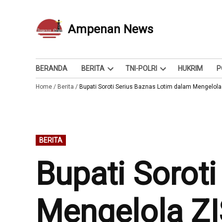
Skip
to
Ampenan News
Berita dan Info
content
BERANDA
BERITA
TNI-POLRI
HUKRIM
P
Open
Open
Home
/
Berita
/
Bupati Soroti Serius Baznas Lotim dalam Mengelola
dropdown
dropdown
menu
menu
POSTED
BERITA
IN
Bupati Sorot
Mengelola ZI