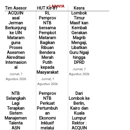
LAINNYA
Tim Asesor
HUT Ke-81
Kesra
ACQUIN
RI,
Lombok
asal
Pemprov
Timur
Jerman
NTB
Masif kan
Berkunjung
bersama
Kembali
ke UIN
Pempkot
Gerakan
Mataram
Mataram
Magrib
guna
Bagikan
Mengaji,
Proses
Ribuan
Libatkan
Asesmen
Bendera
Guru Ngaji
Akreditasi
Merah
hingga
Internasion
Putih
DPRD
al
kepada
Jumat, 7
Masyarakat
Jumat, 7
Agustus 2026
Agustus 2026
Jumat, 7
Agustus 2026
NTB
Pemprov
Dari
Selangkah
NTB
Lombok ke
Lagi
Perkuat
Berlin,
Terapkan
Pertumbuh
Kairo dan
Sistem
an
Kuala
Manajemen
Ekonomi
Lumpur
Talenta
Inklusif
Rektor :
ASN
melalui
ACQUIN