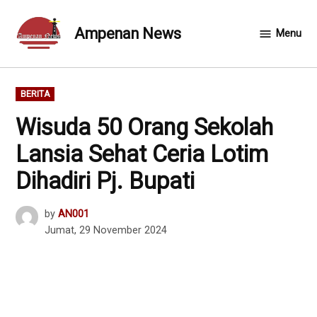
Skip
to
Ampenan News
Menu
content
POSTED
BERITA
IN
Wisuda 50 Orang Sekolah
Lansia Sehat Ceria Lotim
Dihadiri Pj. Bupati
by
AN001
Jumat, 29 November 2024