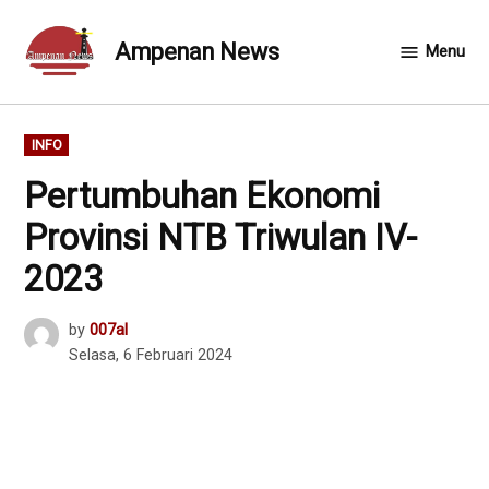
Skip
to
Ampenan News
Menu
content
POSTED
INFO
IN
Pertumbuhan Ekonomi
Provinsi NTB Triwulan IV-
2023
by
007al
Selasa, 6 Februari 2024