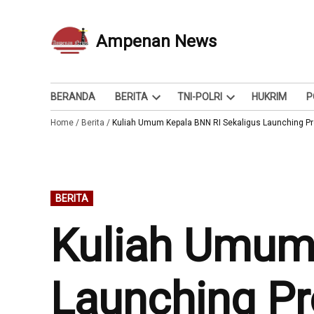
Skip
to
Ampenan News
Berita dan Info
content
BERANDA
BERITA
TNI-POLRI
HUKRIM
P
Open
Open
Home
/
Berita
/
Kuliah Umum Kepala BNN RI Sekaligus Launching Pr
dropdown
dropdown
menu
menu
POSTED
BERITA
IN
Kuliah Umum 
Launching Pr