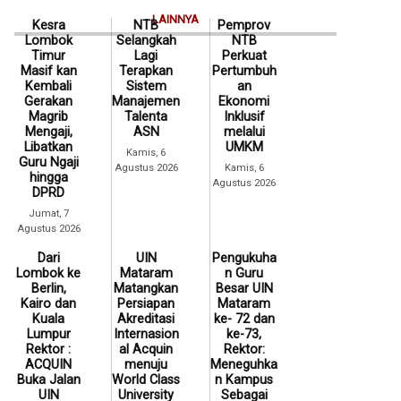
LAINNYA
Kesra
NTB
Pemprov
Lombok
Selangkah
NTB
Timur
Lagi
Perkuat
Masif kan
Terapkan
Pertumbuh
Kembali
Sistem
an
Gerakan
Manajemen
Ekonomi
Magrib
Talenta
Inklusif
Mengaji,
ASN
melalui
Libatkan
UMKM
Kamis, 6
Guru Ngaji
Agustus 2026
Kamis, 6
hingga
Agustus 2026
DPRD
Jumat, 7
Agustus 2026
Dari
UIN
Pengukuha
Lombok ke
Mataram
n Guru
Berlin,
Matangkan
Besar UIN
Kairo dan
Persiapan
Mataram
Kuala
Akreditasi
ke- 72 dan
Lumpur
Internasion
ke-73,
Rektor :
al Acquin
Rektor:
ACQUIN
menuju
Meneguhka
Buka Jalan
World Class
n Kampus
UIN
University
Sebagai