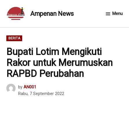
Skip
to
Ampenan News
Menu
content
POSTED
BERITA
IN
Bupati Lotim Mengikuti
Rakor untuk Merumuskan
RAPBD Perubahan
by
AN001
Rabu, 7 September 2022