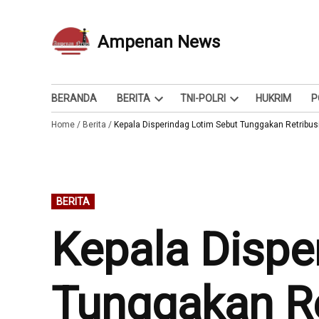
Skip
to
Ampenan News
Berita dan Info
content
BERANDA
BERITA
TNI-POLRI
HUKRIM
P
Open
Open
Home
/
Berita
/
Kepala Disperindag Lotim Sebut Tunggakan Retribus
dropdown
dropdown
menu
menu
POSTED
BERITA
IN
Kepala Dispe
Tunggakan Re