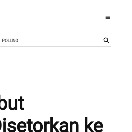
Open
POLLING
Search
but
isetorkan ke