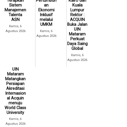
Terapkan
Pertumbuh
Kairo dan
Sistem
an
Kuala
Manajemen
Ekonomi
Lumpur
Talenta
Inklusif
Rektor :
ASN
melalui
ACQUIN
UMKM
Buka Jalan
Kamis, 6
UIN
Agustus 2026
Kamis, 6
Mataram
Agustus 2026
Perkuat
Daya Saing
Global
Kamis, 6
Agustus 2026
UIN
Mataram
Matangkan
Persiapan
Akreditasi
Internasion
al Acquin
menuju
World Class
University
Kamis, 6
Agustus 2026