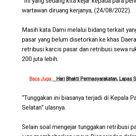
“Ini yang sedang kita kejar kepada para pe
wartawan diruang kerjanya, (24/08/2022).
Masih kata Dami melalui bidang terkait yang
pasar yang belum disetorkan ke khas Daerah
retribusi karcis pasar dan retribusi sewa 
200 juta lebih.
Baca Juga :
Hari Bhakti Permasyarakatan, Lapas 
“Tunggakan ini biasanya terjadi di Kepala P
Selatan” ulasnya.
Selain soal mengejar tunggakan retribusi p