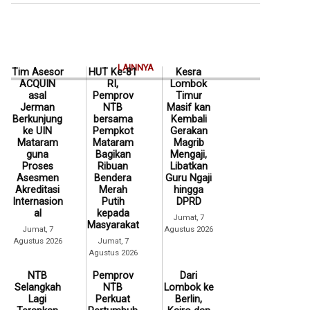
LAINNYA
Tim Asesor
HUT Ke-81
Kesra
ACQUIN
RI,
Lombok
asal
Pemprov
Timur
Jerman
NTB
Masif kan
Berkunjung
bersama
Kembali
ke UIN
Pempkot
Gerakan
Mataram
Mataram
Magrib
guna
Bagikan
Mengaji,
Proses
Ribuan
Libatkan
Asesmen
Bendera
Guru Ngaji
Akreditasi
Merah
hingga
Internasion
Putih
DPRD
al
kepada
Jumat, 7
Masyarakat
Jumat, 7
Agustus 2026
Agustus 2026
Jumat, 7
Agustus 2026
NTB
Pemprov
Dari
Selangkah
NTB
Lombok ke
Lagi
Perkuat
Berlin,