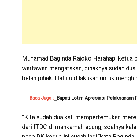
Muhamad Baginda Rajoko Harahap, ketua pe
wartawan mengatakan, pihaknya sudah dua
belah pihak. Hal itu dilakukan untuk mengh
Baca Juga :
Bupati Lotim Apresiasi Pelaksanaan 
“Kita sudah dua kali mempertemukan mereka
dari ITDC di mahkamah agung, soalnya kala
pada PK kedua ini susah lagi,’’kata Baginda