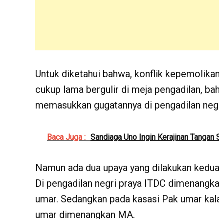
Untuk diketahui bahwa, konflik kepemolika
cukup lama bergulir di meja pengadilan, ba
memasukkan gugatannya di pengadilan negr
Baca Juga :
Sandiaga Uno Ingin Kerajinan Tanga
Namun ada dua upaya yang dilakukan kedua 
Di pengadilan negri praya ITDC dimenangka
umar. Sedangkan pada kasasi Pak umar kala
umar dimenangkan MA.