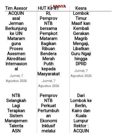
LAINNYA
Tim Asesor
HUT Ke-81
Kesra
ACQUIN
RI,
Lombok
asal
Pemprov
Timur
Jerman
NTB
Masif kan
Berkunjung
bersama
Kembali
ke UIN
Pempkot
Gerakan
Mataram
Mataram
Magrib
guna
Bagikan
Mengaji,
Proses
Ribuan
Libatkan
Asesmen
Bendera
Guru Ngaji
Akreditasi
Merah
hingga
Internasion
Putih
DPRD
al
kepada
Jumat, 7
Masyarakat
Jumat, 7
Agustus 2026
Agustus 2026
Jumat, 7
Agustus 2026
NTB
Pemprov
Dari
Selangkah
NTB
Lombok ke
Lagi
Perkuat
Berlin,
Terapkan
Pertumbuh
Kairo dan
Sistem
an
Kuala
Manajemen
Ekonomi
Lumpur
Talenta
Inklusif
Rektor :
ASN
melalui
ACQUIN