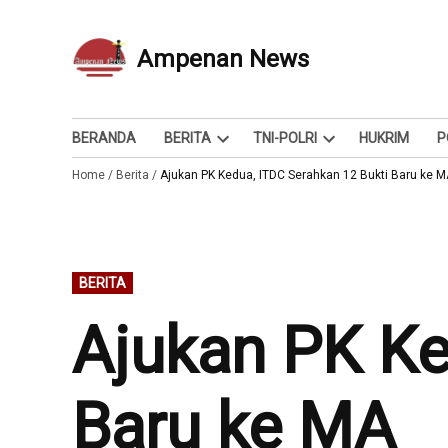
Skip
to
Ampenan News
Berita dan Info
content
BERANDA
BERITA
TNI-POLRI
HUKRIM
P
Open
Open
Home
/
Berita
/
Ajukan PK Kedua, ITDC Serahkan 12 Bukti Baru ke 
dropdown
dropdown
menu
menu
POSTED
BERITA
IN
Ajukan PK Ke
Baru ke MA