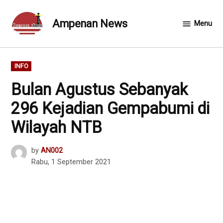
Skip
to
Ampenan News
Menu
content
POSTED
INFO
IN
Bulan Agustus Sebanyak
296 Kejadian Gempabumi di
Wilayah NTB
by
AN002
Rabu, 1 September 2021