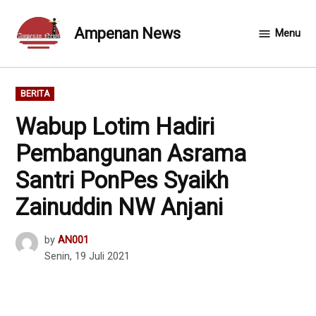
Skip
to
Ampenan News
Menu
content
POSTED
BERITA
IN
Wabup Lotim Hadiri
Pembangunan Asrama
Santri PonPes Syaikh
Zainuddin NW Anjani
by
AN001
Senin, 19 Juli 2021