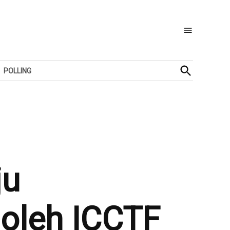
Open
POLLING
Search
ju
 oleh ICCTF