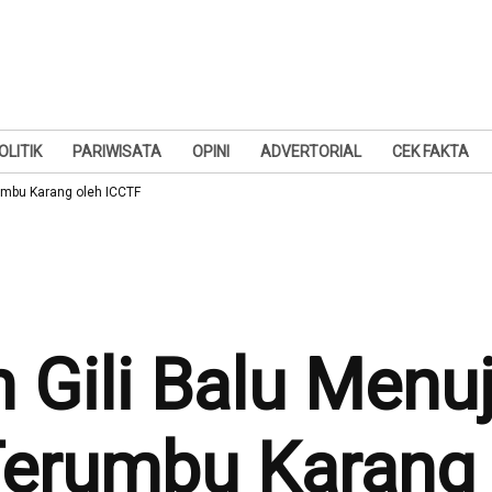
OLITIK
PARIWISATA
OPINI
ADVERTORIAL
CEK FAKTA
rumbu Karang oleh ICCTF
n Gili Balu Menu
 Terumbu Karang