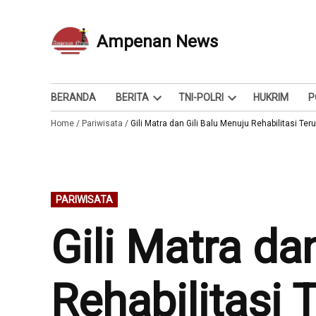
Skip
to
Ampenan News
Berita dan Info
content
BERANDA
BERITA
TNI-POLRI
HUKRIM
P
Open
Open
Home
/
Pariwisata
/
Gili Matra dan Gili Balu Menuju Rehabilitasi Te
dropdown
dropdown
menu
menu
POSTED
PARIWISATA
IN
Gili Matra da
Rehabilitasi