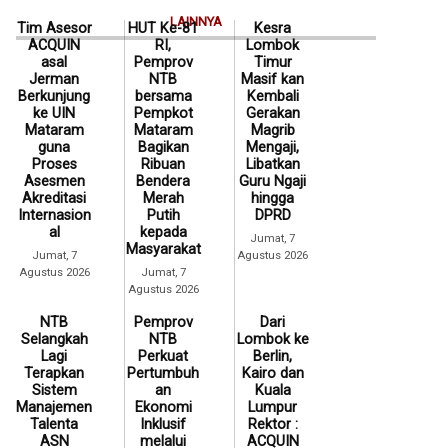
LAINNYA
Tim Asesor
HUT Ke-81
Kesra
ACQUIN
RI,
Lombok
asal
Pemprov
Timur
Jerman
NTB
Masif kan
Berkunjung
bersama
Kembali
ke UIN
Pempkot
Gerakan
Mataram
Mataram
Magrib
guna
Bagikan
Mengaji,
Proses
Ribuan
Libatkan
Asesmen
Bendera
Guru Ngaji
Akreditasi
Merah
hingga
Internasion
Putih
DPRD
al
kepada
Jumat, 7
Masyarakat
Jumat, 7
Agustus 2026
Agustus 2026
Jumat, 7
Agustus 2026
NTB
Pemprov
Dari
Selangkah
NTB
Lombok ke
Lagi
Perkuat
Berlin,
Terapkan
Pertumbuh
Kairo dan
Sistem
an
Kuala
Manajemen
Ekonomi
Lumpur
Talenta
Inklusif
Rektor :
ASN
melalui
ACQUIN