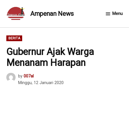
Skip
to
Ampenan News
Menu
content
POSTED
BERITA
IN
Gubernur Ajak Warga
Menanam Harapan
by
007al
Minggu, 12 Januari 2020