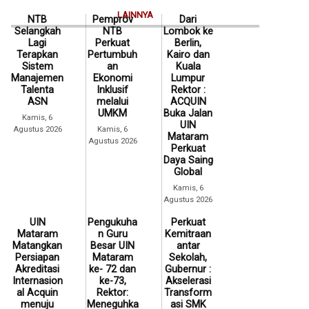
LAINNYA
NTB
Pemprov
Dari
Selangkah
NTB
Lombok ke
Lagi
Perkuat
Berlin,
Terapkan
Pertumbuh
Kairo dan
Sistem
an
Kuala
Manajemen
Ekonomi
Lumpur
Talenta
Inklusif
Rektor :
ASN
melalui
ACQUIN
UMKM
Buka Jalan
Kamis, 6
UIN
Agustus 2026
Kamis, 6
Mataram
Agustus 2026
Perkuat
Daya Saing
Global
Kamis, 6
Agustus 2026
UIN
Pengukuha
Perkuat
Mataram
n Guru
Kemitraan
Matangkan
Besar UIN
antar
Persiapan
Mataram
Sekolah,
Akreditasi
ke- 72 dan
Gubernur :
Internasion
ke-73,
Akselerasi
al Acquin
Rektor:
Transform
menuju
Meneguhka
asi SMK