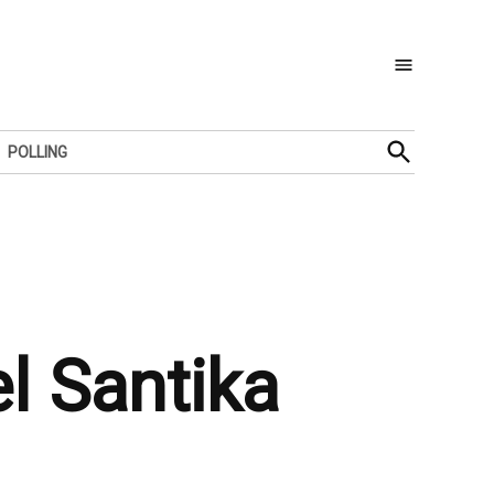
Open
POLLING
Search
l Santika