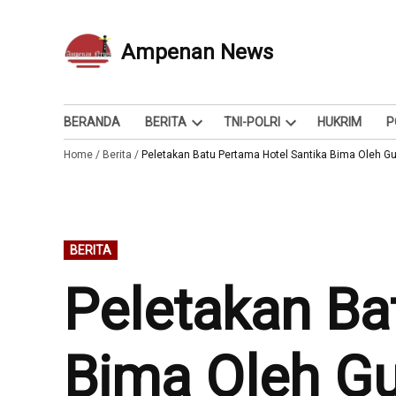
Skip
to
Ampenan News
Berita dan Info
content
BERANDA
BERITA
TNI-POLRI
HUKRIM
P
Open
Open
Home
/
Berita
/
Peletakan Batu Pertama Hotel Santika Bima Oleh G
dropdown
dropdown
menu
menu
POSTED
BERITA
IN
Peletakan Ba
Bima Oleh G