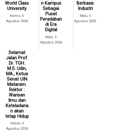
World Class
n Kampus
Berbasis
University
Sebagai
Industri
Pusat
Kamis, 6
Rabu, 5
Peradaban
Agustus 2026
Agustus 2026
di Era
Digital
Rabu, 5
Agustus 2026
Selamat
Jalan Prof.
Dr. TGH.
M.S. Udin,
MA., Ketua
Senat UIN
Mataram.
Rektor :
Warisan
Ilmu dan
Keteladana
n akan
tetap Hidup
Selasa, 4
Agustus 2026