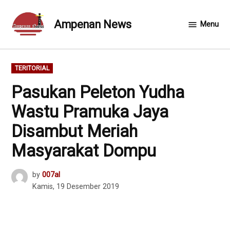
Skip
to
Ampenan News
Menu
content
POSTED
TERITORIAL
IN
Pasukan Peleton Yudha
Wastu Pramuka Jaya
Disambut Meriah
Masyarakat Dompu
by
007al
Kamis, 19 Desember 2019