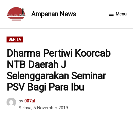
Skip
to
Ampenan News
Menu
content
POSTED
BERITA
IN
Dharma Pertiwi Koorcab
NTB Daerah J
Selenggarakan Seminar
PSV Bagi Para Ibu
by
007al
Selasa, 5 November 2019