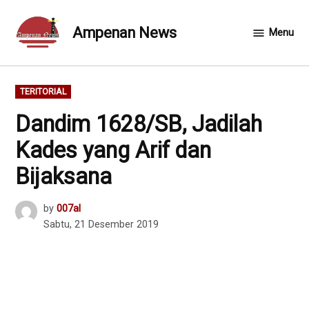
Skip
to
Ampenan News
Menu
content
POSTED
TERITORIAL
IN
Dandim 1628/SB, Jadilah
Kades yang Arif dan
Bijaksana
by
007al
Sabtu, 21 Desember 2019