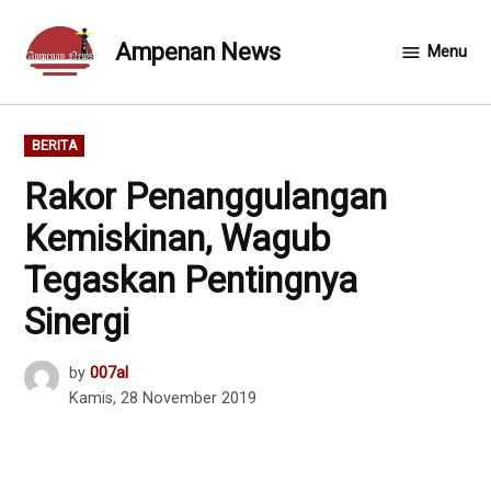
Skip
to
Ampenan News
Menu
content
POSTED
BERITA
IN
Rakor Penanggulangan
Kemiskinan, Wagub
Tegaskan Pentingnya
Sinergi
by
007al
Kamis, 28 November 2019