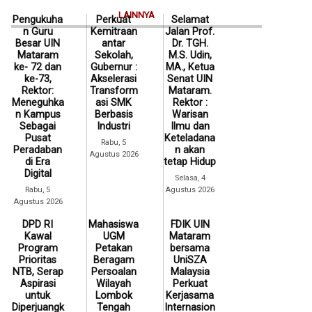
LAINNYA
Pengukuha
Perkuat
Selamat
n Guru
Kemitraan
Jalan Prof.
Besar UIN
antar
Dr. TGH.
Mataram
Sekolah,
M.S. Udin,
ke- 72 dan
Gubernur :
MA., Ketua
ke-73,
Akselerasi
Senat UIN
Rektor:
Transform
Mataram.
Meneguhka
asi SMK
Rektor :
n Kampus
Berbasis
Warisan
Sebagai
Industri
Ilmu dan
Pusat
Keteladana
Rabu, 5
Peradaban
n akan
Agustus 2026
di Era
tetap Hidup
Digital
Selasa, 4
Rabu, 5
Agustus 2026
Agustus 2026
DPD RI
Mahasiswa
FDIK UIN
Kawal
UGM
Mataram
Program
Petakan
bersama
Prioritas
Beragam
UniSZA
NTB, Serap
Persoalan
Malaysia
Aspirasi
Wilayah
Perkuat
untuk
Lombok
Kerjasama
Diperjuangk
Tengah
Internasion