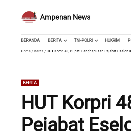
Skip
to
Ampenan News
Berita dan Info
content
BERANDA
BERITA
TNI-POLRI
HUKRIM
P
Open
Open
Home
/
Berita
/
HUT Korpri 48, Bupati Penghapusan Pejabat Eselon I
dropdown
dropdown
menu
menu
POSTED
BERITA
IN
HUT Korpri 4
Pejabat Eselo