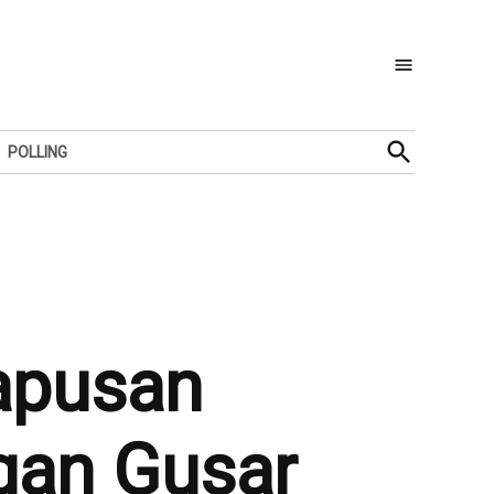
Open
POLLING
Search
hapusan
ngan Gusar