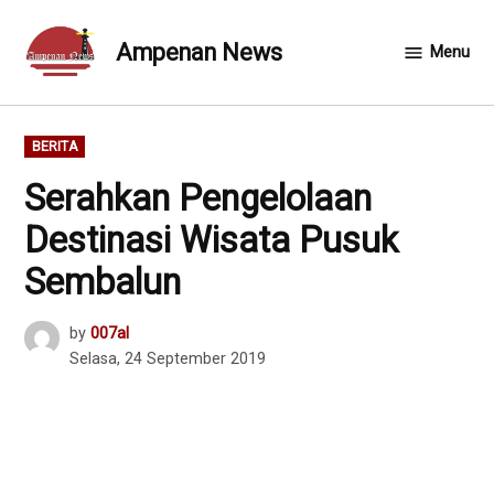
Skip
to
Ampenan News
Menu
content
POSTED
BERITA
IN
Serahkan Pengelolaan
Destinasi Wisata Pusuk
Sembalun
by
007al
Selasa, 24 September 2019