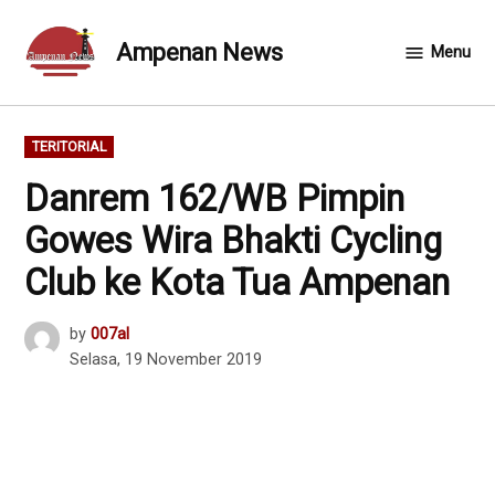
Skip
to
Ampenan News
Menu
content
POSTED
TERITORIAL
IN
Danrem 162/WB Pimpin
Gowes Wira Bhakti Cycling
Club ke Kota Tua Ampenan
by
007al
Selasa, 19 November 2019