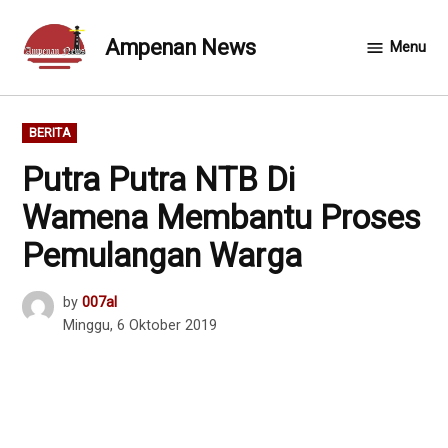
Skip
to
Ampenan News
Menu
content
POSTED
BERITA
IN
Putra Putra NTB Di
Wamena Membantu Proses
Pemulangan Warga
by
007al
Minggu, 6 Oktober 2019