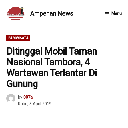
Skip
to
Ampenan News
Menu
content
POSTED
PARIWISATA
IN
Ditinggal Mobil Taman
Nasional Tambora, 4
Wartawan Terlantar Di
Gunung
by
007al
Rabu, 3 April 2019