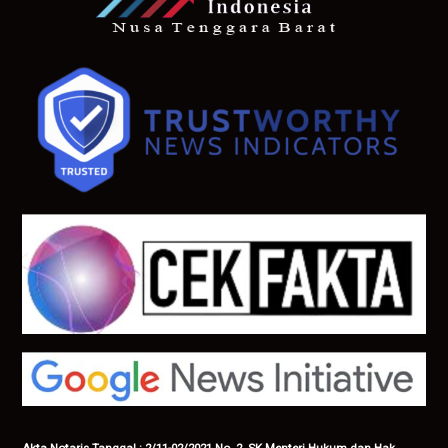
Akta Notaris Tanggal : 2/11-02/2021 No. 2. SK Menteri Hukum dan Hak