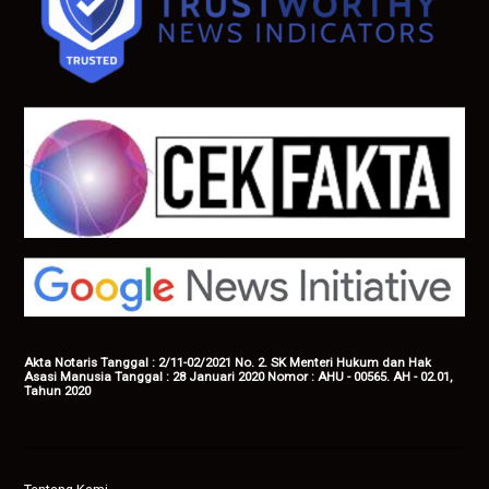
Akta Notaris Tanggal : 2/11-02/2021 No. 2. SK Menteri Hukum dan Hak
Asasi Manusia Tanggal : 28 Januari 2020 Nomor : AHU - 00565. AH - 02.01,
Tahun 2020