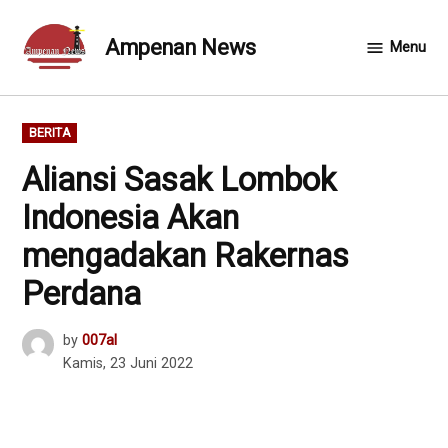
Skip
to
Ampenan News
Menu
content
POSTED
BERITA
IN
Aliansi Sasak Lombok
Indonesia Akan
mengadakan Rakernas
Perdana
by
007al
Kamis, 23 Juni 2022