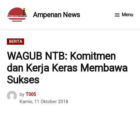
Skip
to
Ampenan News
Menu
content
POSTED
BERITA
IN
WAGUB NTB: Komitmen
dan Kerja Keras Membawa
Sukses
by
T005
Kamis, 11 Oktober 2018