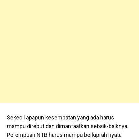
Sekecil apapun kesempatan yang ada harus
mampu direbut dan dimanfaatkan sebaik-baiknya.
Perempuan NTB harus mampu berkiprah nyata