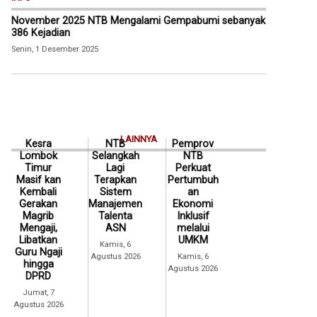
November 2025 NTB Mengalami Gempabumi sebanyak
386 Kejadian
Senin, 1 Desember 2025
LAINNYA
Kesra
NTB
Pemprov
Lombok
Selangkah
NTB
Timur
Lagi
Perkuat
Masif kan
Terapkan
Pertumbuh
Kembali
Sistem
an
Gerakan
Manajemen
Ekonomi
Magrib
Talenta
Inklusif
Mengaji,
ASN
melalui
Libatkan
UMKM
Kamis, 6
Guru Ngaji
Agustus 2026
Kamis, 6
hingga
Agustus 2026
DPRD
Jumat, 7
Agustus 2026