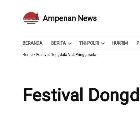
Skip
to
Ampenan News
Berita dan Info
content
BERANDA
BERITA
TNI-POLRI
HUKRIM
P
Open
Open
Home
/
Festival Dongdala V di Pringgasela
dropdown
dropdown
menu
menu
Festival Dong