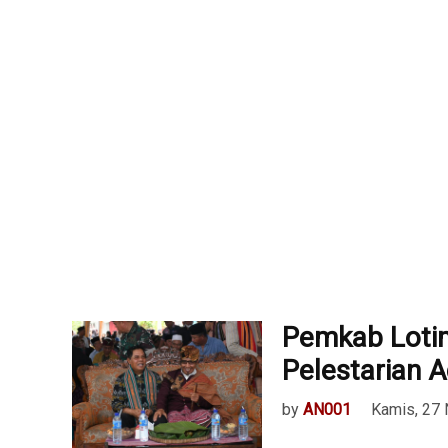
Pemkab Loti
Pelestarian 
by
AN001
Kamis, 27