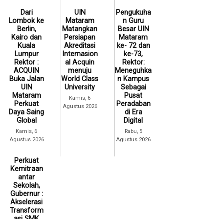
Dari
UIN
Pengukuha
Lombok ke
Mataram
n Guru
Berlin,
Matangkan
Besar UIN
Kairo dan
Persiapan
Mataram
Kuala
Akreditasi
ke- 72 dan
Lumpur
Internasion
ke-73,
Rektor :
al Acquin
Rektor:
ACQUIN
menuju
Meneguhka
Buka Jalan
World Class
n Kampus
UIN
University
Sebagai
Mataram
Pusat
Kamis, 6
Perkuat
Peradaban
Agustus 2026
Daya Saing
di Era
Global
Digital
Kamis, 6
Rabu, 5
Agustus 2026
Agustus 2026
Perkuat
Kemitraan
antar
Sekolah,
Gubernur :
Akselerasi
Transform
asi SMK