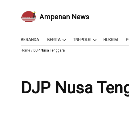
Skip
to
Ampenan News
Berita dan Info
content
BERANDA
BERITA
TNI-POLRI
HUKRIM
P
Open
Open
Home
/
DJP Nusa Tenggara
dropdown
dropdown
menu
menu
DJP Nusa Ten