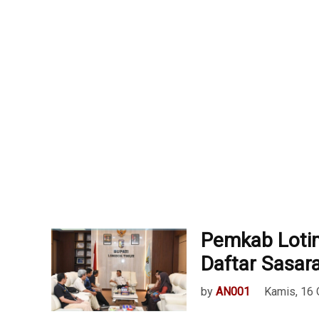
Pemkab Loti
Daftar Sasa
by
AN001
Kamis, 16 