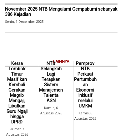
November 2025 NTB Mengalami Gempabumi sebanyak
386 Kejadian
Senin, 1 Desember 2025
LAINNYA
Kesra
NTB
Pemprov
Lombok
Selangkah
NTB
Timur
Lagi
Perkuat
Masif kan
Terapkan
Pertumbuh
Kembali
Sistem
an
Gerakan
Manajemen
Ekonomi
Magrib
Talenta
Inklusif
Mengaji,
ASN
melalui
Libatkan
UMKM
Kamis, 6
Guru Ngaji
Agustus 2026
Kamis, 6
hingga
Agustus 2026
DPRD
Jumat, 7
Agustus 2026