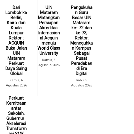
Dari
UIN
Pengukuha
Lombok ke
Mataram
n Guru
Berlin,
Matangkan
Besar UIN
Kairo dan
Persiapan
Mataram
Kuala
Akreditasi
ke- 72 dan
Lumpur
Internasion
ke-73,
Rektor :
al Acquin
Rektor:
ACQUIN
menuju
Meneguhka
Buka Jalan
World Class
n Kampus
UIN
University
Sebagai
Mataram
Pusat
Kamis, 6
Perkuat
Peradaban
Agustus 2026
Daya Saing
di Era
Global
Digital
Kamis, 6
Rabu, 5
Agustus 2026
Agustus 2026
Perkuat
Kemitraan
antar
Sekolah,
Gubernur :
Akselerasi
Transform
asi SMK