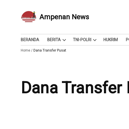
Skip
to
Ampenan News
Berita dan Info
content
BERANDA
BERITA
TNI-POLRI
HUKRIM
P
Open
Open
Home
/
Dana Transfer Pusat
dropdown
dropdown
menu
menu
Dana Transfer