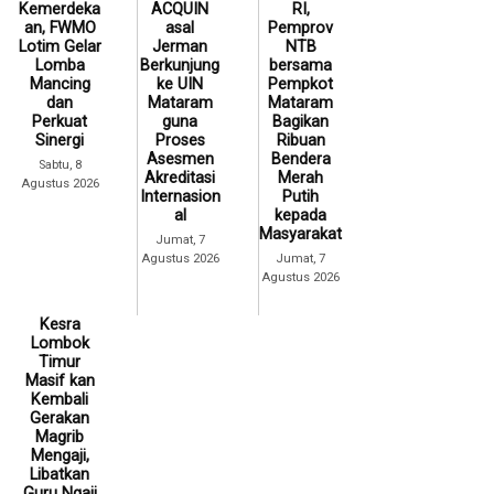
Kemerdeka
ACQUIN
RI,
an, FWMO
asal
Pemprov
Lotim Gelar
Jerman
NTB
Lomba
Berkunjung
bersama
Mancing
ke UIN
Pempkot
dan
Mataram
Mataram
Perkuat
guna
Bagikan
Sinergi
Proses
Ribuan
Asesmen
Bendera
Sabtu, 8
Akreditasi
Merah
Agustus 2026
Internasion
Putih
al
kepada
Masyarakat
Jumat, 7
Agustus 2026
Jumat, 7
Agustus 2026
Kesra
Lombok
Timur
Masif kan
Kembali
Gerakan
Magrib
Mengaji,
Libatkan
Guru Ngaji