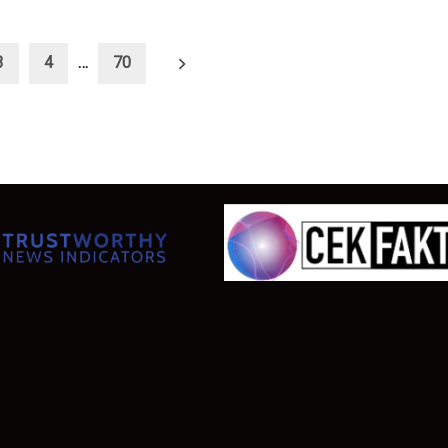
3
4
…
70