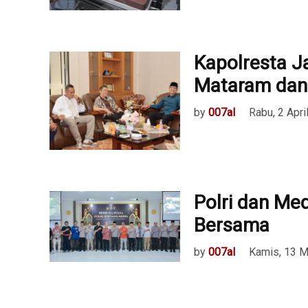
Kapolresta Ja
Mataram da
by
007al
Rabu, 2 Apri
Polri dan Me
Bersama
by
007al
Kamis, 13 M