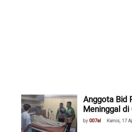
Anggota Bid
Meninggal di 
by
007al
Kamis, 17 A