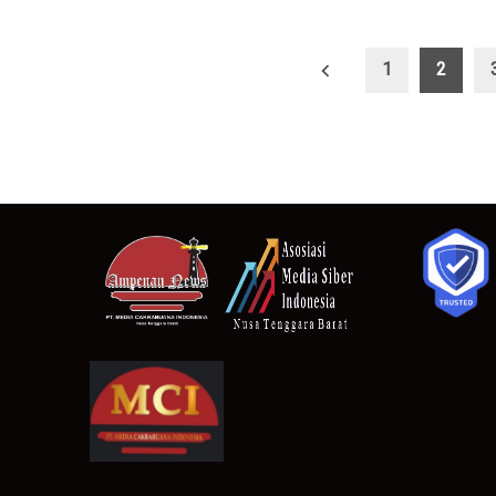
Paginasi
1
2
pos