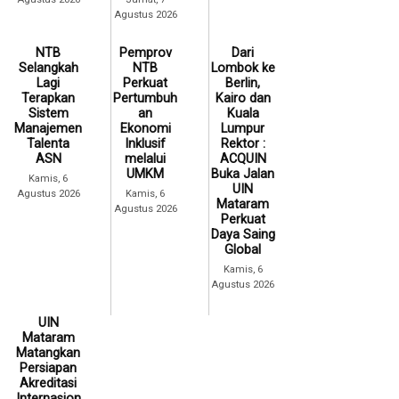
Agustus 2026
NTB
Pemprov
Dari
Selangkah
NTB
Lombok ke
Lagi
Perkuat
Berlin,
Terapkan
Pertumbuh
Kairo dan
Sistem
an
Kuala
Manajemen
Ekonomi
Lumpur
Talenta
Inklusif
Rektor :
ASN
melalui
ACQUIN
UMKM
Buka Jalan
Kamis, 6
UIN
Agustus 2026
Kamis, 6
Mataram
Agustus 2026
Perkuat
Daya Saing
Global
Kamis, 6
Agustus 2026
UIN
Mataram
Matangkan
Persiapan
Akreditasi
Internasion