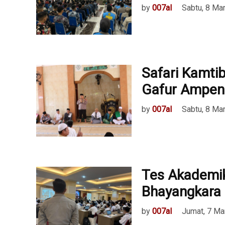
by
007al
Sabtu, 8 Ma
Safari Kamtib
Gafur Ampen
by
007al
Sabtu, 8 Ma
Tes Akademi
Bhayangkara
by
007al
Jumat, 7 Ma