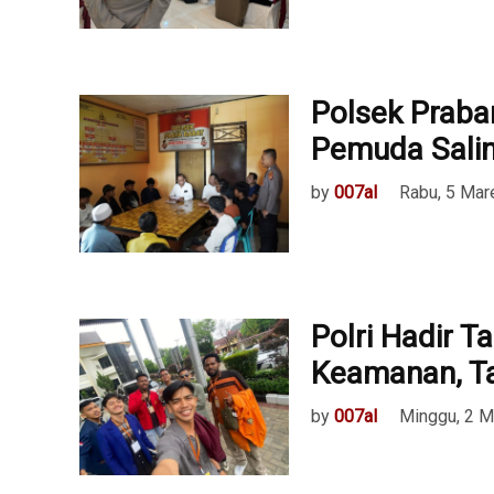
Polsek Praba
Pemuda Salin
by
007al
Rabu, 5 Mar
Polri Hadir 
Keamanan, Ta
by
007al
Minggu, 2 M