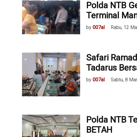
Polda NTB Ge
Terminal Man
by
007al
Rabu, 12 Ma
Safari Ramad
Tadarus Ber
by
007al
Sabtu, 8 Ma
Polda NTB Te
BETAH