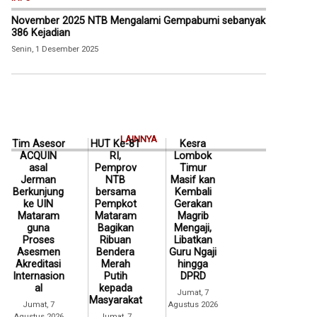
November 2025 NTB Mengalami Gempabumi sebanyak
386 Kejadian
Senin, 1 Desember 2025
LAINNYA
Tim Asesor
HUT Ke-81
Kesra
ACQUIN
RI,
Lombok
asal
Pemprov
Timur
Jerman
NTB
Masif kan
Berkunjung
bersama
Kembali
ke UIN
Pempkot
Gerakan
Mataram
Mataram
Magrib
guna
Bagikan
Mengaji,
Proses
Ribuan
Libatkan
Asesmen
Bendera
Guru Ngaji
Akreditasi
Merah
hingga
Internasion
Putih
DPRD
al
kepada
Jumat, 7
Masyarakat
Jumat, 7
Agustus 2026
Agustus 2026
Jumat, 7