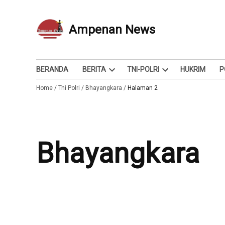
Skip
to
Ampenan News
Berita dan Info
content
BERANDA
BERITA
TNI-POLRI
HUKRIM
P
Open
Open
Home
/
Tni Polri
/
Bhayangkara
dropdown
/
Halaman 2
dropdown
menu
menu
Bhayangkara