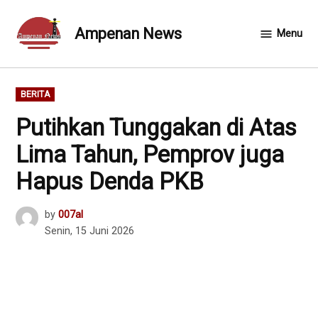
Skip
to
Ampenan News
Menu
content
POSTED
BERITA
IN
Putihkan Tunggakan di Atas
Lima Tahun, Pemprov juga
Hapus Denda PKB
by
007al
Senin, 15 Juni 2026