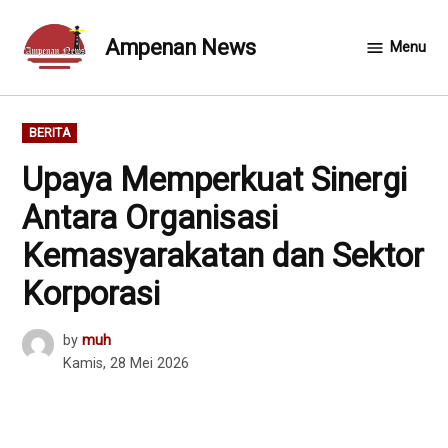
Skip
to
Ampenan News
Menu
content
POSTED
BERITA
IN
Upaya Memperkuat Sinergi
Antara Organisasi
Kemasyarakatan dan Sektor
Korporasi
by
muh
Kamis, 28 Mei 2026