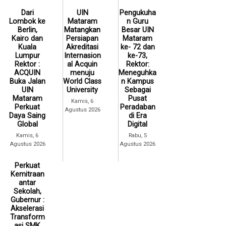
Dari
UIN
Pengukuha
Lombok ke
Mataram
n Guru
Berlin,
Matangkan
Besar UIN
Kairo dan
Persiapan
Mataram
Kuala
Akreditasi
ke- 72 dan
Lumpur
Internasion
ke-73,
Rektor :
al Acquin
Rektor:
ACQUIN
menuju
Meneguhka
Buka Jalan
World Class
n Kampus
UIN
University
Sebagai
Mataram
Pusat
Kamis, 6
Perkuat
Peradaban
Agustus 2026
Daya Saing
di Era
Global
Digital
Kamis, 6
Rabu, 5
Agustus 2026
Agustus 2026
Perkuat
Kemitraan
antar
Sekolah,
Gubernur :
Akselerasi
Transform
asi SMK