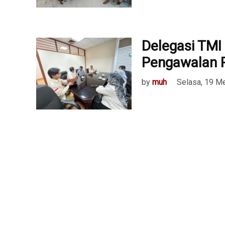
Delegasi TM
Pengawalan P
by
muh
Selasa, 19 M