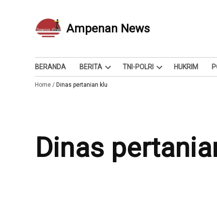
Skip
to
Ampenan News
Berita dan Info
content
BERANDA
BERITA
TNI-POLRI
HUKRIM
P
Open
Open
Home
/
Dinas pertanian klu
dropdown
dropdown
menu
menu
Dinas pertania