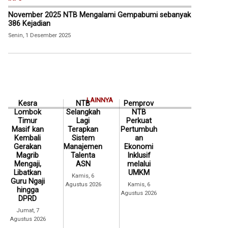
November 2025 NTB Mengalami Gempabumi sebanyak
386 Kejadian
Senin, 1 Desember 2025
LAINNYA
Kesra
NTB
Pemprov
Lombok
Selangkah
NTB
Timur
Lagi
Perkuat
Masif kan
Terapkan
Pertumbuh
Kembali
Sistem
an
Gerakan
Manajemen
Ekonomi
Magrib
Talenta
Inklusif
Mengaji,
ASN
melalui
Libatkan
UMKM
Kamis, 6
Guru Ngaji
Agustus 2026
Kamis, 6
hingga
Agustus 2026
DPRD
Jumat, 7
Agustus 2026