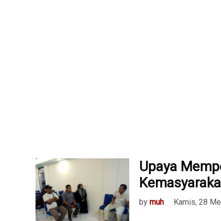
Upaya Memper
Kemasyarakat
by
muh
Kamis, 28 Me