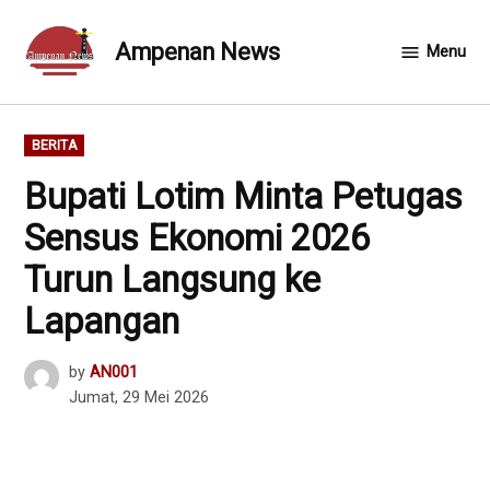
Skip
to
Ampenan News
Menu
content
POSTED
BERITA
IN
Bupati Lotim Minta Petugas
Sensus Ekonomi 2026
Turun Langsung ke
Lapangan
by
AN001
Jumat, 29 Mei 2026