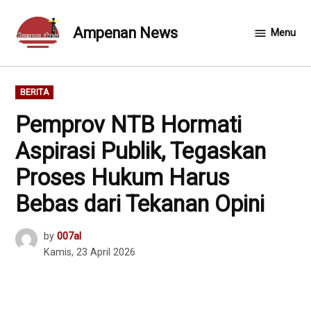
Skip
to
Ampenan News
Menu
content
POSTED
BERITA
IN
Pemprov NTB Hormati
Aspirasi Publik, Tegaskan
Proses Hukum Harus
Bebas dari Tekanan Opini
by
007al
Kamis, 23 April 2026